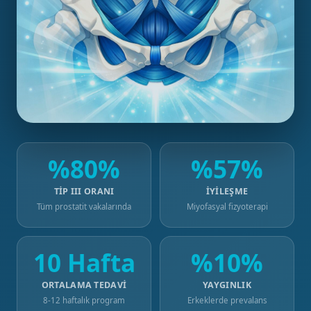
%80%
%57%
TIP III ORANI
İYILEŞME
Tüm prostatit vakalarında
Miyofasyal fizyoterapi
10 Hafta
%10%
ORTALAMA TEDAVI
YAYGINLIK
8-12 haftalık program
Erkeklerde prevalans